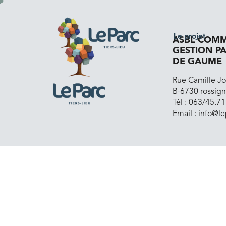
Le projet
ASBL COMM
GESTION P
DE GAUME
Rue Camille Jo
B-6730 rossign
Tél :
063/45.71
Email :
info@le