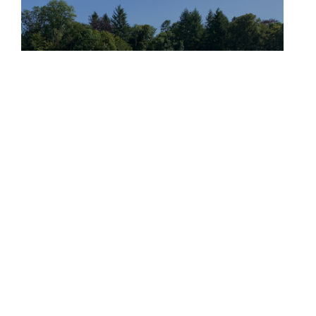
Projet - 02.03.2022
Ouverture
du Land of Memory Rossignol