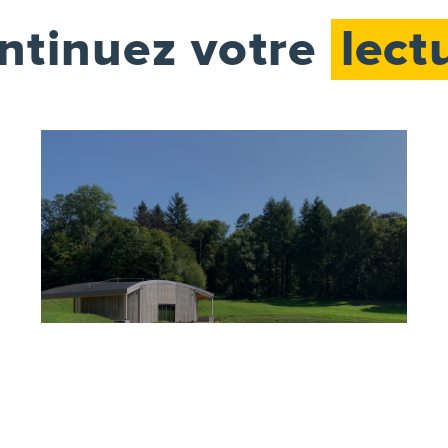
ntinuez votre
lect