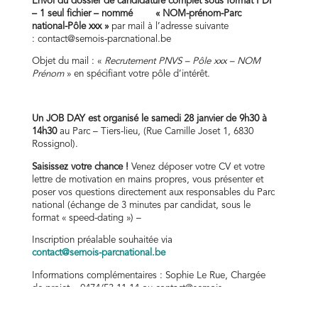
Envoi du dossier de candidature complet sous format PDF
– 1 seul fichier – nommé « NOM-prénom-Parc
national-Pôle xxx »
par mail à l’adresse suivante
:
contact@semois-parcnational.be
Objet du mail : «
Recrutement PNVS – Pôle xxx – NOM
Prénom
» en spécifiant votre pôle d’intérêt.
Un JOB DAY est organisé le samedi 28 janvier de 9h30 à
14h30
au Parc – Tiers-lieu, (Rue Camille Joset 1, 6830
Rossignol).
Saisissez votre chance !
Venez déposer votre CV et votre
lettre de motivation en mains propres, vous présenter et
poser vos questions directement aux responsables du Parc
national (échange de 3 minutes par candidat, sous le
format « speed-dating ») –
Inscription préalable souhaitée via
contact@semois-parcnational.be
Informations complémentaires : Sophie Le Rue, Chargée
de projet – 0474/53.11.14 ou
contact@semois-
parcnational.be