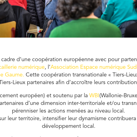
le cadre d’une coopération européenne avec pour partena
aillerie numérique
, l’
Association Espace numérique Sud
 de Gaume
.
Cette coopération transnationale « Tiers-Lie
ers-Lieux partenaires afin d’accroître leurs contributio
ncement européen) et soutenu par la
WBI
(Wallonie-Bruxe
 partenaires d’une dimension inter-territoriale et/ou tran
pérenniser les actions menées au niveau local.
ur leur territoire, intensifier leur dynamisme contribuera 
développement local.