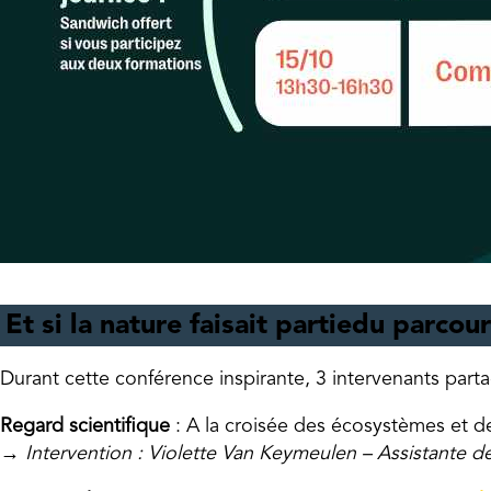
Et si la nature faisait partie
du parcour
Durant cette conférence inspirante, 3 intervenants part
Regard scientifique
: A la croisée des écosystèmes et de
→ Intervention : Violette Van Keymeulen – Assistante d