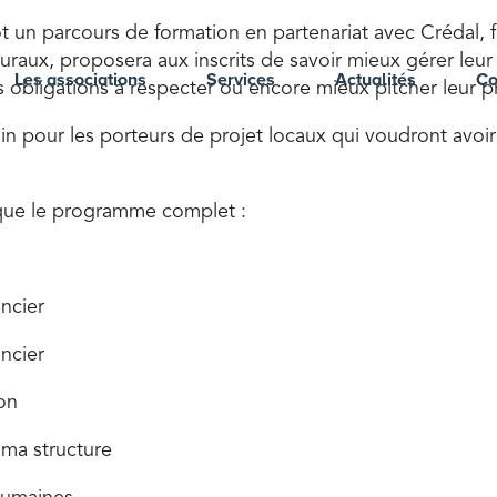
ientôt un parcours de formation en partenariat avec Crédal
aux, proposera aux inscrits de savoir mieux gérer leur st
Les associations
Services
Actualités
Co
 obligations à respecter ou encore mieux pitcher leur pro
in pour les porteurs de projet locaux qui voudront avoi
i que le programme complet :
ancier
ancier
on
 ma structure