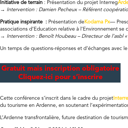
Initiative de terrain
: Présentation du projet Interreg
Ard
→ Intervention : Damien Pecheux – Référent coopérati
Pratique inspirante :
Présentation de
Kodama Px
— Presc
associations d’Education relative à l’Environnement se 
→ Intervention : Benoît Houbeau – Directeur de l’asbl
Un temps de questions-réponses et d’échanges avec le p
Gratuit mais inscription obligatoire
Cliquez-ici pour s’inscrire
Cette conférence s’inscrit dans le cadre du projet
Interr
du tourisme en Ardenne, en soutenant l’expérimentation,
L’Ardenne transfrontalière, future destination de touris