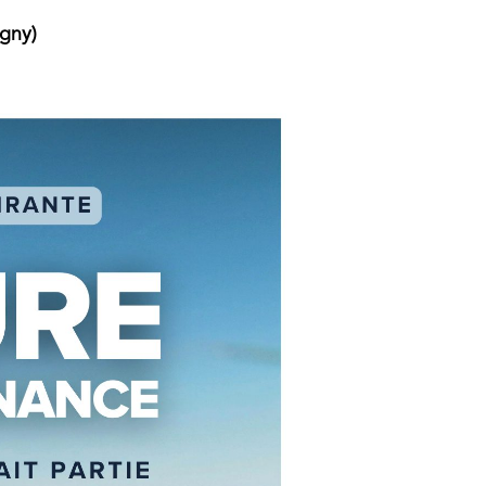
igny)